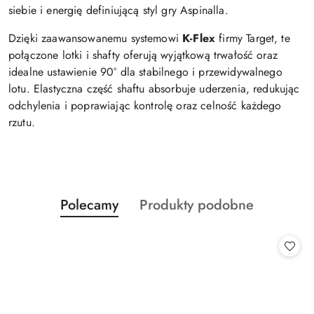
siebie i energię definiującą styl gry Aspinalla.
Dzięki zaawansowanemu systemowi
K-Flex
firmy Target, te
połączone lotki i shafty oferują wyjątkową trwałość oraz
idealne ustawienie 90° dla stabilnego i przewidywalnego
lotu. Elastyczna część shaftu absorbuje uderzenia, redukując
odchylenia i poprawiając kontrolę oraz celność każdego
rzutu.
Produkty
Produkty
Polecamy
Produkty podobne
Pomiń karuzelę produktów
o
o
statusie:
statusie: