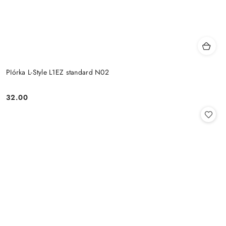
PIórka L-Style L1EZ standard N02
32.00
Cena: