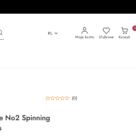
PL
Moje konto
Ulubione
Koszyk
(0)
ite No2 Spinning
s