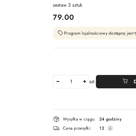
zestaw 3 sztuk
cena:
79.00
Program lojalnościowy dostępny jest t
Ilość
szt.
Dostępność
Wysyłka w ciągu:
24 godziny
i
Cena przesyłki:
12
dostawa