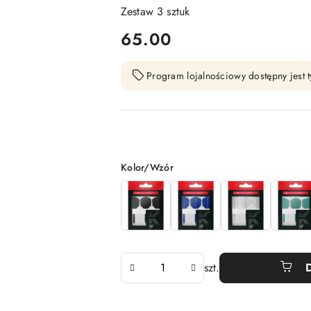
Zestaw 3 sztuk
cena:
65.00
Program lojalnościowy dostępny jest t
Wariant
Kolor/Wzór
Ilość
szt.