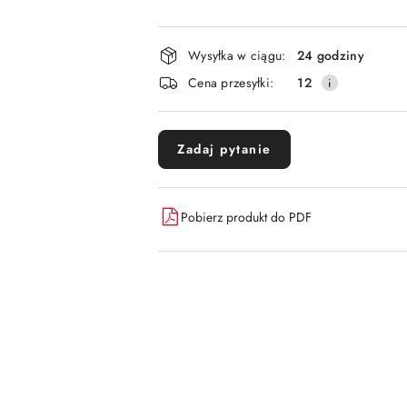
Dostępność
Wysyłka w ciągu:
24 godziny
i
Cena przesyłki:
12
dostawa
Zadaj pytanie
Pobierz produkt do PDF