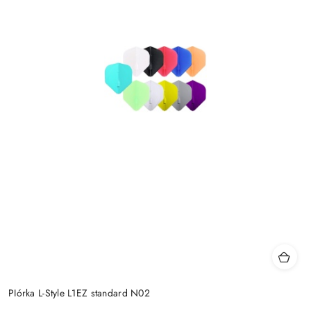
PIórka L-Style L1EZ standard N02