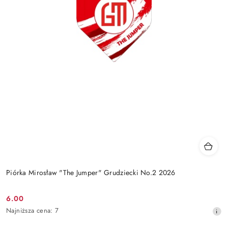
Piórka Mirosław "The Jumper" Grudziecki No.2 2026
6.00
Cena
Najniższa
Najniższa cena:
7
promocyjna:
cena