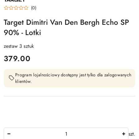
(0)
Target Dimitri Van Den Bergh Echo SP
90% - Lotki
zestaw 3 sztuk
cena:
379.00
Program lojalnościowy dostępny jest tylko dla zalogowanych
klientów.
Ilość
szt.