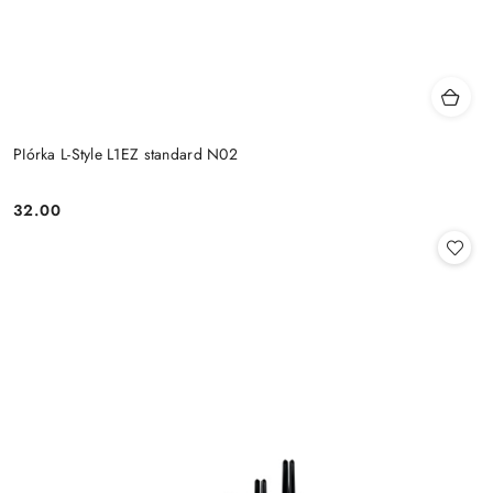
PIórka L-Style L1EZ standard N02
32.00
Cena: