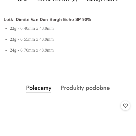
Lotki Dimitri Van Den Bergh Echo SP 90%
22g
- 6.40mm x 48.9mm
23g
- 6.55mm x 48.9mm
24g
- 6.70mm x 48.9mm
Produkty
Produkty
Polecamy
Produkty podobne
Pomiń karuzelę produktów
o
o
statusie:
statusie: