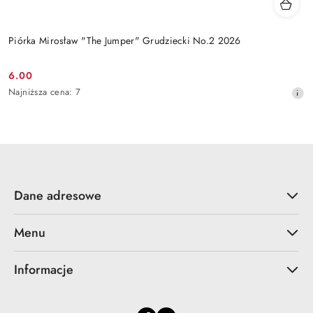
Piórka Mirosław "The Jumper" Grudziecki No.2 2026
6.00
Cena
Najniższa
Najniższa cena:
7
promocyjna:
cena
z
30
dni
przed
obniżką
Dane adresowe
Menu
Informacje