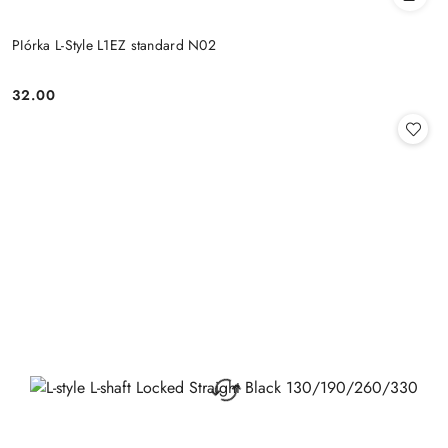
PIórka L-Style L1EZ standard N02
32.00
Cena: