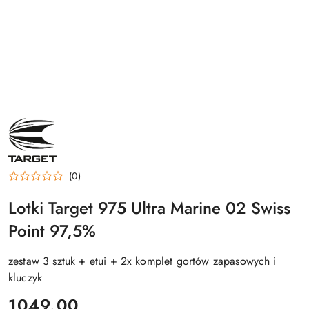
NAZWA
PRODUCENTA:
TARGET
(0)
Lotki Target 975 Ultra Marine 02 Swiss
Point 97,5%
zestaw 3 sztuk + etui + 2x komplet gortów zapasowych i
kluczyk
cena:
1049.00