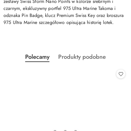
zestawy Swiss Storm Nano Points w kolorze srebrnym i
czarnym, ekskluzywny portfel 975 Ultra Marine Takoma i
odznaka Pin Badge, klucz Premium Swiss Key oraz broszura
975 Ultra Marine szczegółowo opisująca historię lotek.
Produkty
Produkty
Polecamy
Produkty podobne
Pomiń karuzelę produktów
o
o
statusie:
statusie: