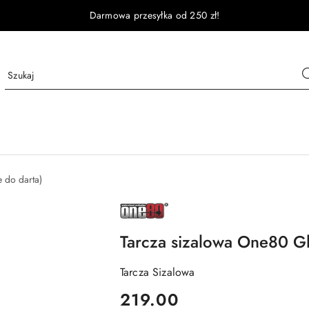
Darmowa przesyłka od 250 zł!
e do darta)
NAZWA
PRODUCENTA:
ONE80
Tarcza sizalowa One80 Gl
Tarcza Sizalowa
cena:
219.00