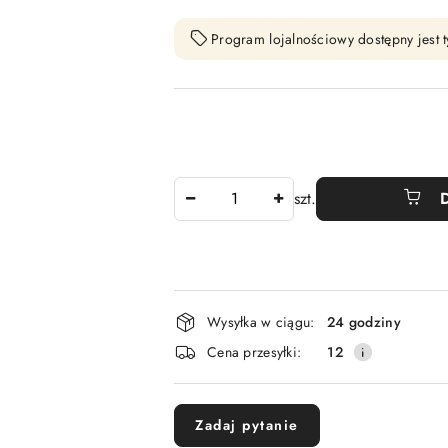
Program lojalnościowy dostępny jest t
Ilość
szt.
Dostępność
Wysyłka w ciągu:
24 godziny
i
Cena przesyłki:
12
dostawa
Zadaj pytanie