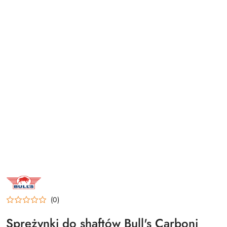
NAZWA
PRODUCENTA:
BULL'S
NL
(0)
Sprężynki do shaftów Bull's Carboni