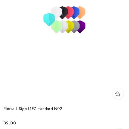
PIórka L-Style L1EZ standard N02
32.00
Cena: