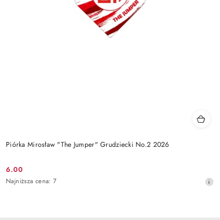
Piórka Mirosław "The Jumper" Grudziecki No.2 2026
6.00
Cena
Najniższa
Najniższa cena:
7
promocyjna:
cena
z
30
dni