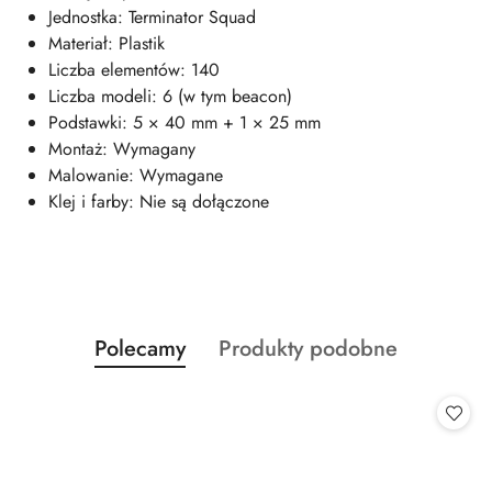
Jednostka: Terminator Squad
Materiał: Plastik
Liczba elementów: 140
Liczba modeli: 6 (w tym beacon)
Podstawki: 5 × 40 mm + 1 × 25 mm
Montaż: Wymagany
Malowanie: Wymagane
Klej i farby: Nie są dołączone
Produkty
Produkty
Polecamy
Produkty podobne
Pomiń karuzelę produktów
o
o
statusie:
statusie: