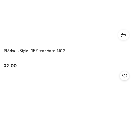
PIórka L-Style L1EZ standard N02
32.00
Cena: