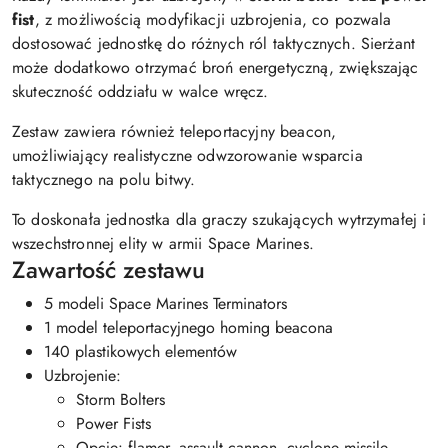
fist
, z możliwością modyfikacji uzbrojenia, co pozwala
dostosować jednostkę do różnych ról taktycznych. Sierżant
może dodatkowo otrzymać broń energetyczną, zwiększając
skuteczność oddziału w walce wręcz.
Zestaw zawiera również teleportacyjny beacon,
umożliwiający realistyczne odwzorowanie wsparcia
taktycznego na polu bitwy.
To doskonała jednostka dla graczy szukających wytrzymałej i
wszechstronnej elity w armii Space Marines.
Zawartość zestawu
5 modeli Space Marines Terminators
1 model teleportacyjnego homing beacona
140 plastikowych elementów
Uzbrojenie:
Storm Bolters
Power Fists
Opcje: flamer, assault cannon, cyclone missile