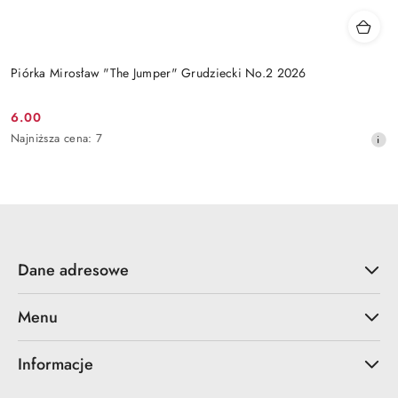
Piórka Mirosław "The Jumper" Grudziecki No.2 2026
6.00
Cena
Najniższa
Najniższa cena:
7
promocyjna:
cena
z
30
dni
przed
obniżką
Dane adresowe
Menu
Informacje