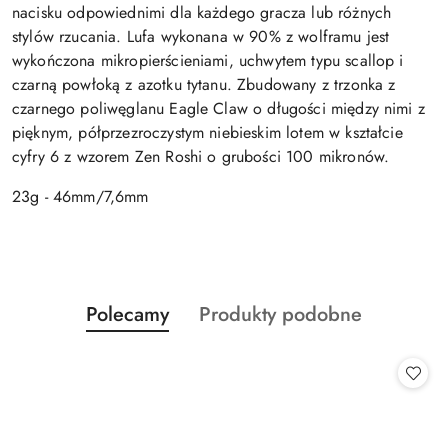
nacisku odpowiednimi dla każdego gracza lub różnych
stylów rzucania. Lufa wykonana w 90% z wolframu jest
wykończona mikropierścieniami, uchwytem typu scallop i
czarną powłoką z azotku tytanu. Zbudowany z trzonka z
czarnego poliwęglanu Eagle Claw o długości między nimi z
pięknym, półprzezroczystym niebieskim lotem w kształcie
cyfry 6 z wzorem Zen Roshi o grubości 100 mikronów.
23g - 46mm/7,6mm
Produkty
Produkty
Polecamy
Produkty podobne
Pomiń karuzelę produktów
o
o
statusie:
statusie: