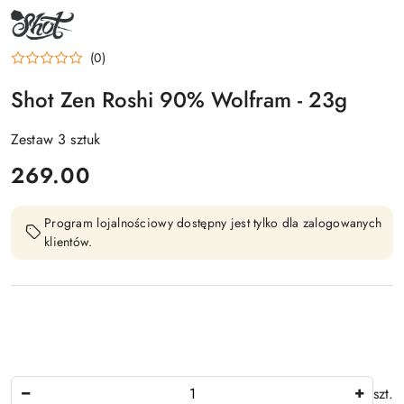
NAZWA
PRODUCENTA:
SHOT
(0)
Shot Zen Roshi 90% Wolfram - 23g
Zestaw 3 sztuk
cena:
269.00
Program lojalnościowy dostępny jest tylko dla zalogowanych
klientów.
Ilość
szt.