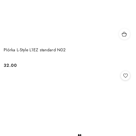
PIórka L-Style L1EZ standard N02
32.00
Cena: