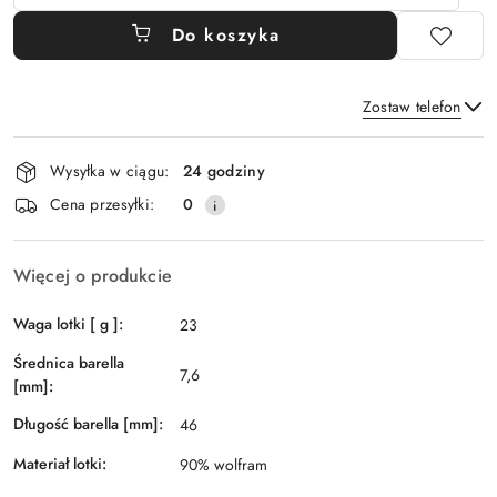
Do koszyka
Zostaw telefon
Dostępność
Wysyłka w ciągu:
24 godziny
i
Wyślij
Cena przesyłki:
0
dostawa
Więcej o produkcie
Waga lotki [ g ]:
23
Średnica barella
7,6
[mm]:
Długość barella [mm]:
46
Materiał lotki:
90% wolfram