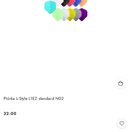
PIórka L-Style L1EZ standard N02
32.00
Cena: