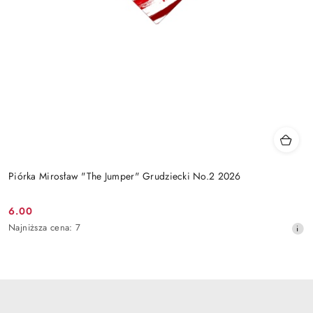
Piórka Mirosław "The Jumper" Grudziecki No.2 2026
6.00
Cena
Najniższa
Najniższa cena:
7
promocyjna:
cena
z
30
dni
przed
obniżką