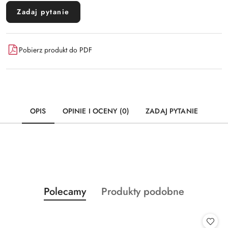
Zadaj pytanie
Pobierz produkt do PDF
OPIS
OPINIE I OCENY (0)
ZADAJ PYTANIE
Produkty
Produkty
Polecamy
Produkty podobne
Pomiń karuzelę produktów
o
o
statusie:
statusie: