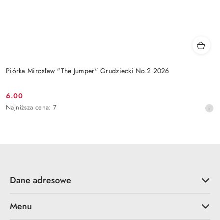
Piórka Mirosław "The Jumper" Grudziecki No.2 2026
6.00
Cena
Najniższa
Najniższa cena:
7
promocyjna:
cena
z
30
dni
przed
obniżką
Dane adresowe
Menu