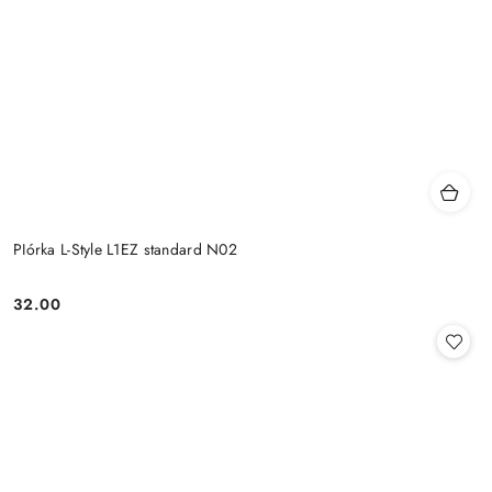
PIórka L-Style L1EZ standard N02
32.00
Cena: