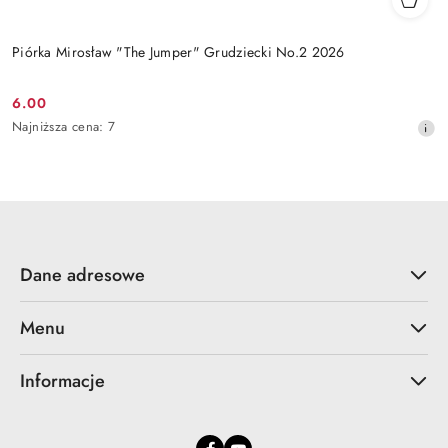
Piórka Mirosław "The Jumper" Grudziecki No.2 2026
6.00
Cena
Najniższa
Najniższa cena:
7
promocyjna:
cena
z
30
dni
przed
obniżką
Dane adresowe
Menu
Informacje