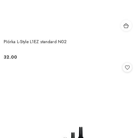
PIórka L-Style L1EZ standard N02
32.00
Cena: