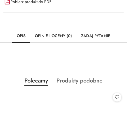
Pobierz produkt do PDF
OPIS
OPINIE I OCENY (0)
ZADAJ PYTANIE
Produkty
Produkty
Polecamy
Produkty podobne
Pomiń karuzelę produktów
o
o
statusie:
statusie: