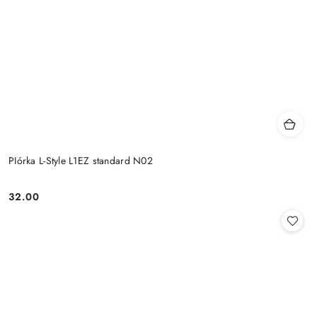
PIórka L-Style L1EZ standard N02
32.00
Cena: