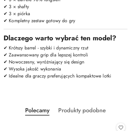
✔ 3 × shafty
✔ 3 × piórka
✔ Kompletny zestaw gotowy do gry
Dlaczego warto wybrać ten model?
✔ Krótszy barrel - szybki i dynamiczny rzut
✔ Zaawansowany grip dla lepszej kontroli
✔ Nowoczesny, wyróżniający się design
✔ Wysoka jakość wykonania
✔ Idealne dla graczy preferujących kompaktowe lotki
Produkty
Produkty
Polecamy
Produkty podobne
Pomiń karuzelę produktów
o
o
statusie:
statusie: