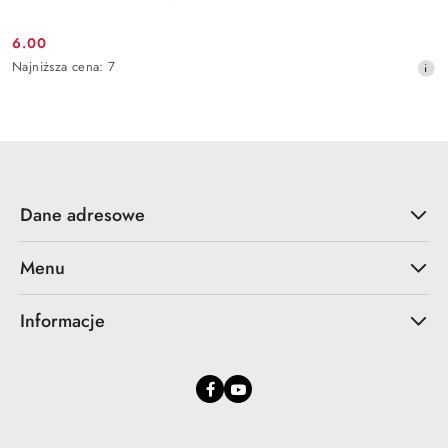
6.00
Cena
Najniższa
Najniższa cena:
7
promocyjna:
cena
z
30
dni
przed
obniżką
Dane adresowe
Menu
Informacje