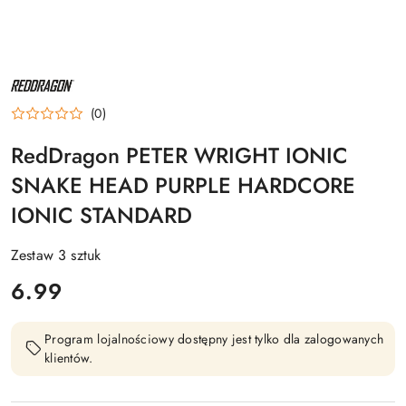
NAZWA
PRODUCENTA:
RED
(0)
DRAGON
RedDragon PETER WRIGHT IONIC
SNAKE HEAD PURPLE HARDCORE
IONIC STANDARD
Zestaw 3 sztuk
cena:
6.99
Program lojalnościowy dostępny jest tylko dla zalogowanych
klientów.