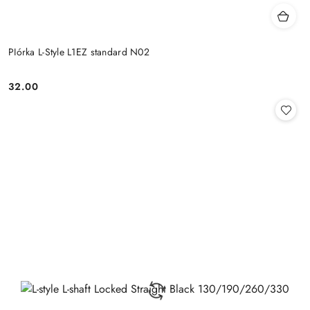
PIórka L-Style L1EZ standard N02
32.00
Cena: