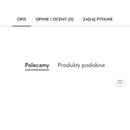
OPIS
OPINIE I OCENY (0)
ZADAJ PYTANIE
Produkty
Produkty
Polecamy
Produkty podobne
Pomiń karuzelę produktów
o
o
statusie:
statusie: