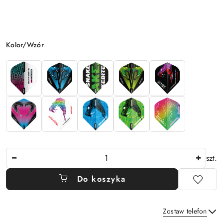
Wariant
Kolor/Wzór
Ilość
szt.
Do koszyka
Zostaw telefon