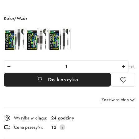
Wariant
Kolor/Wzór
Ilość
szt.
Do koszyka
Zostaw telefon
Dostępność
Wysyłka w ciągu:
24 godziny
i
Wyślij
Cena przesyłki:
12
dostawa