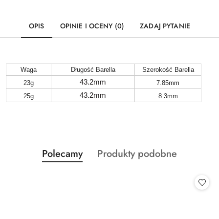
OPIS
OPINIE I OCENY (0)
ZADAJ PYTANIE
Waga
Długość Barella
Szerokość Barella
43.2mm
23g
7.85mm
43.2mm
25g
8.3mm
Produkty
Produkty
Polecamy
Produkty podobne
Pomiń karuzelę produktów
o
o
statusie:
statusie: