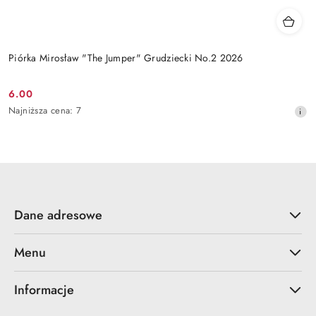
Piórka Mirosław "The Jumper" Grudziecki No.2 2026
6.00
Cena
Najniższa
Najniższa cena:
7
promocyjna:
cena
z
30
dni
przed
obniżką
Dane adresowe
Menu
Informacje