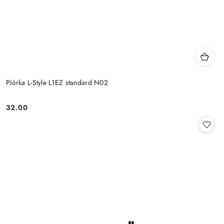
PIórka L-Style L1EZ standard N02
32.00
Cena: