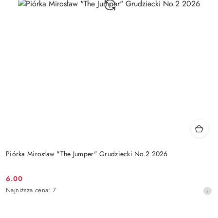
Piórka Mirosław "The Jumper" Grudziecki No.2 2026
6.00
Cena
Najniższa
Najniższa cena:
7
promocyjna:
cena
z
30