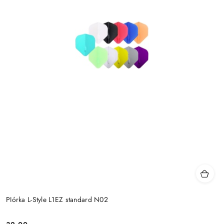
PIórka L-Style L1EZ standard N02