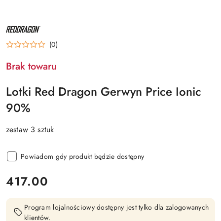
NAZWA
PRODUCENTA:
RED
(0)
DRAGON
Brak towaru
Lotki Red Dragon Gerwyn Price Ionic
90%
zestaw 3 sztuk
Powiadom gdy produkt będzie dostępny
cena:
417.00
Program lojalnościowy dostępny jest tylko dla zalogowanych
klientów.