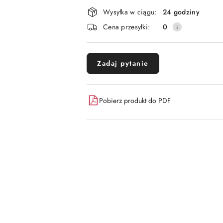
Dostępność
Wysyłka w ciągu:
24 godziny
i
Cena przesyłki:
0
dostawa
Zadaj pytanie
Pobierz produkt do PDF