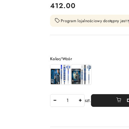
cena:
412.00
Program lojalnościowy dostępny jest t
Wariant
Kolor/Wzór
Ilość
szt.