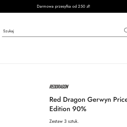
Darmowa przesyłka od 250 zł!
NAZWA
PRODUCENTA:
RED
DRAGON
Red Dragon Gerwyn Price
Edition 90%
Zestaw 3 sztuk.