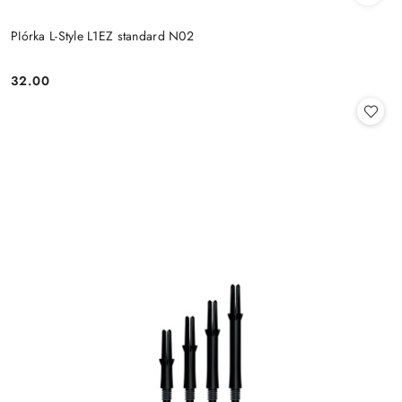
PIórka L-Style L1EZ standard N02
32.00
Cena: