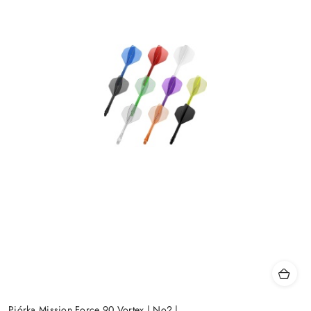
Piórka Mission Force 90 Vortex | No2 |