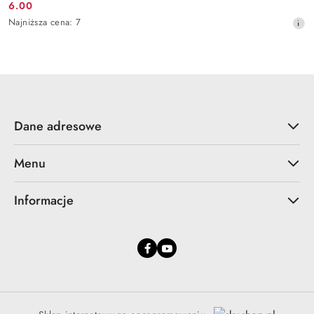
6.00
Cena
Najniższa
Najniższa cena:
7
promocyjna:
cena
z
30
dni
przed
obniżką
Dane adresowe
Menu
Informacje