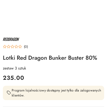
NAZWA
PRODUCENTA:
RED
(0)
DRAGON
Lotki Red Dragon Bunker Buster 80%
zestaw 3 sztuk
cena:
235.00
Program lojalnościowy dostępny jest tylko dla zalogowanych
klientów.