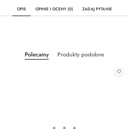
OPIS
OPINIE I OCENY (0)
ZADAJ PYTANIE
Produkty
Produkty
Polecamy
Produkty podobne
Pomiń karuzelę produktów
o
o
statusie:
statusie: