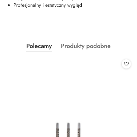
Profesjonalny i estetyczny wygląd
Produkty
Produkty
Polecamy
Produkty podobne
Pomiń karuzelę produktów
o
o
statusie:
statusie: