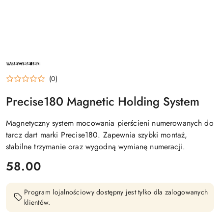
NAZWA
PRODUCENTA:
PRECISE
(0)
180
Precise180 Magnetic Holding System
Magnetyczny system mocowania pierścieni numerowanych do
tarcz dart marki Precise180. Zapewnia szybki montaż,
stabilne trzymanie oraz wygodną wymianę numeracji.
cena:
58.00
Program lojalnościowy dostępny jest tylko dla zalogowanych
klientów.