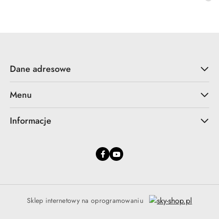
promocyjna:
cena
z
30
dni
przed
obniżką
Dane adresowe
Menu
Informacje
Sklep internetowy na oprogramowaniu