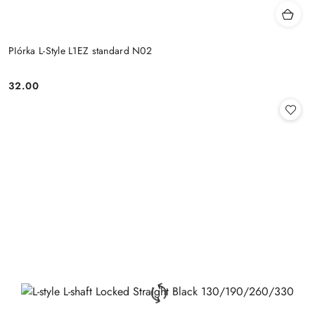
PIórka L-Style L1EZ standard N02
32.00
Cena: