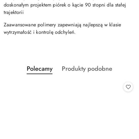
doskonałym projektem piórek o kącie 90 stopni dla stałej
trajektorii
Zaawansowane polimery zapewniają najlepszą w klasie
wytrzymałość i kontrolę odchyleń.
Produkty
Produkty
Polecamy
Produkty podobne
Pomiń karuzelę produktów
o
o
statusie:
statusie: