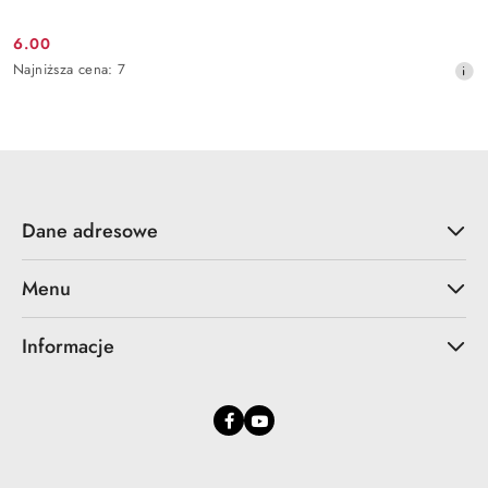
6.00
Cena
Najniższa
Najniższa cena:
7
promocyjna:
cena
z
30
dni
przed
obniżką
Dane adresowe
Menu
Informacje