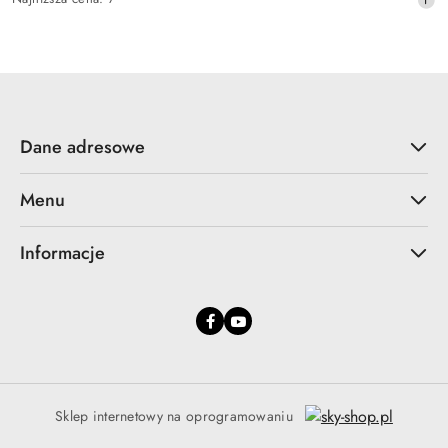
promocyjna:
cena
z
30
dni
przed
obniżką
Dane adresowe
Menu
Informacje
Sklep internetowy na oprogramowaniu