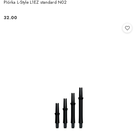
PIórka L-Style L1EZ standard N02
32.00
Cena: