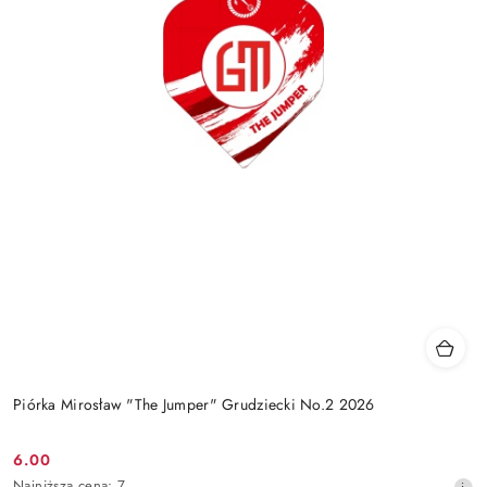
Piórka Mirosław "The Jumper" Grudziecki No.2 2026
6.00
Cena
Najniższa
Najniższa cena:
7