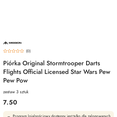
NAZWA
PRODUCENTA:
MISSION
(0)
Piórka Original Stormtrooper Darts
Flights Official Licensed Star Wars Pew
Pew Pow
zestaw 3 sztuk
cena:
7.50
Program lojalnościowy dostępny jest tylko dla zalogowanych