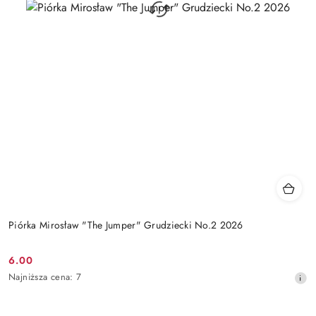
Piórka Mirosław "The Jumper" Grudziecki No.2 2026
6.00
Cena
Najniższa
Najniższa cena:
7
promocyjna:
cena
z
30