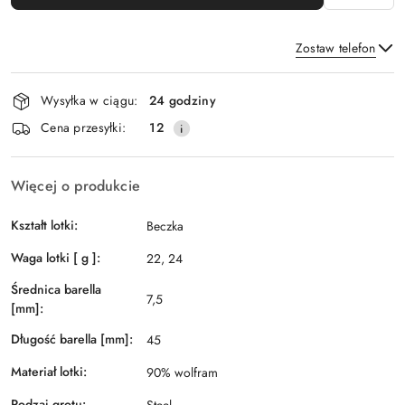
Zostaw telefon
Dostępność
Wysyłka w ciągu:
24 godziny
i
Wyślij
Cena przesyłki:
12
dostawa
Więcej o produkcie
Kształt lotki:
Beczka
Waga lotki [ g ]:
22, 24
Średnica barella
7,5
[mm]:
Długość barella [mm]:
45
Materiał lotki:
90% wolfram
Rodzaj grotu:
Steel