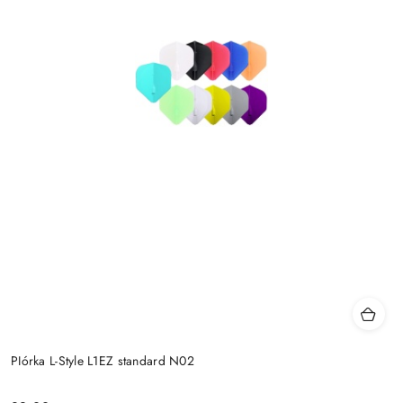
PIórka L-Style L1EZ standard N02