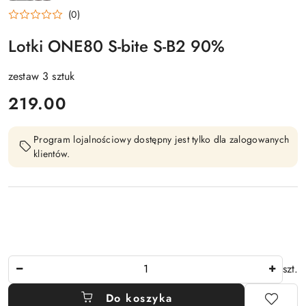
ONE80
(0)
Lotki ONE80 S-bite S-B2 90%
zestaw 3 sztuk
cena:
219.00
Program lojalnościowy dostępny jest tylko dla zalogowanych
klientów.
Ilość
szt.
Do koszyka