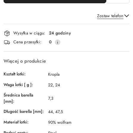
Zostaw telefon
Dostępność
Wysyłka w ciągu:
24 godziny
i
Wyślij
Cena przesyłki:
0
dostawa
Więcej o produkcie
Kształt lotki:
Kropla
Waga lotki [ g ]:
22, 24
Średnica barella
7,3
[mm]:
Długość barella [mm]:
44, 47,5
Materiał lotki:
90% wolfram
Rodzaj grotu:
Steel