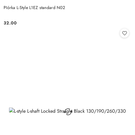
PIórka L-Style L1EZ standard N02
32.00
Cena: