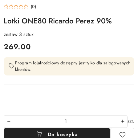
ONE80
(0)
Lotki ONE80 Ricardo Perez 90%
zestaw 3 sztuk
cena:
269.00
Program lojalnościowy dostępny jest tylko dla zalogowanych
klientów.
Ilość
szt.
Do koszyka