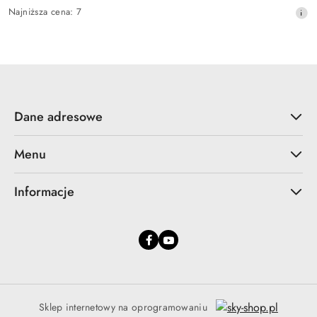
Cena
Najniższa
Najniższa cena:
7
promocyjna:
cena
z
30
dni
przed
obniżką
Dane adresowe
Menu
Informacje
Sklep internetowy na oprogramowaniu