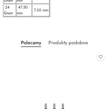
Gram
mm
24
47.50
7.30 mm
Gram
mm
Produkty
Produkty
Polecamy
Produkty podobne
Pomiń karuzelę produktów
o
o
statusie:
statusie: