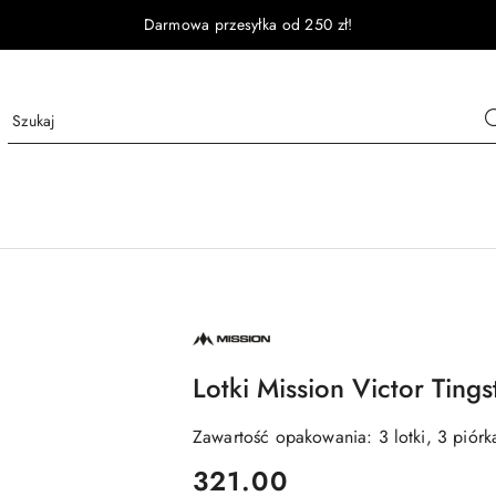
Darmowa przesyłka od 250 zł!
NAZWA
PRODUCENTA:
MISSION
Lotki Mission Victor Tin
Zawartość opakowania: 3 lotki, 3 piórka
cena:
321.00