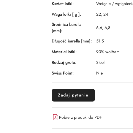
Kształt lotki:
Wcięcie / wgłębieni
Waga lotki [ g ]:
22, 24
Średnica barella
6,6, 6,8
[mm]:
Długość barella [mm]:
51,5
Materiał lotki:
90% wolfram
Rodzaj grotu:
Steel
Swiss Point:
Nie
Zadaj pytanie
Pobierz produkt do PDF