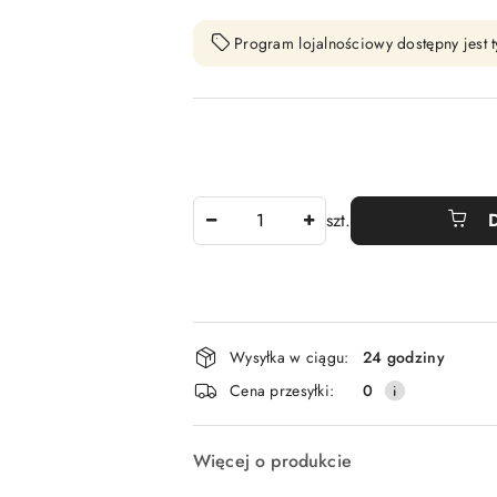
Program lojalnościowy dostępny jest t
Ilość
szt.
Dostępność
Wysyłka w ciągu:
24 godziny
i
Cena przesyłki:
0
dostawa
Więcej o produkcie