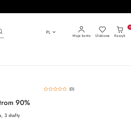
PL
Moje konto
Ulubione
Koszyk
(0)
gstrom 90%
, 3 shafty