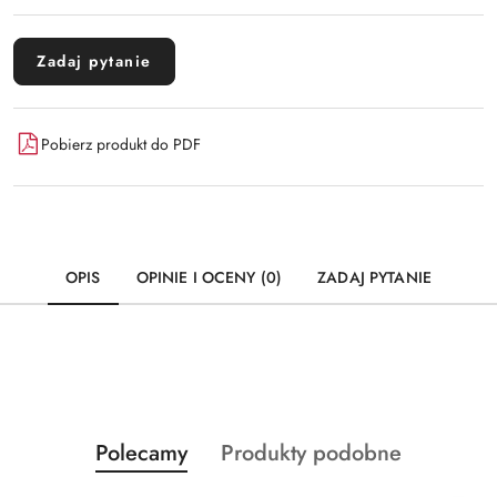
Zadaj pytanie
Pobierz produkt do PDF
OPIS
OPINIE I OCENY (0)
ZADAJ PYTANIE
Produkty
Produkty
Polecamy
Produkty podobne
Pomiń karuzelę produktów
o
o