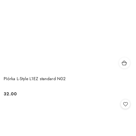
PIórka L-Style L1EZ standard N02
32.00
Cena: