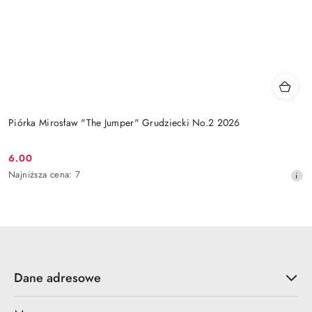
Piórka Mirosław "The Jumper" Grudziecki No.2 2026
6.00
Cena
Najniższa
Najniższa cena:
7
promocyjna:
cena
z
30
dni
przed
obniżką
Dane adresowe