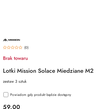
NAZWA
PRODUCENTA:
MISSION
(0)
Brak towaru
Lotki Mission Solace Miedziane M2
zestaw 3 sztuk
Powiadom gdy produkt będzie dostępny
cena:
59.00