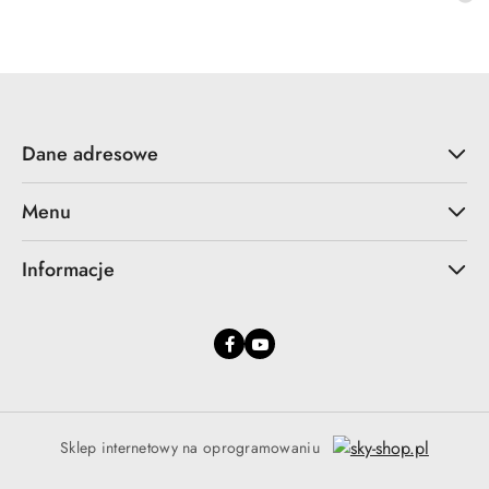
promocyjna:
cena
z
30
dni
przed
obniżką
Dane adresowe
Menu
Informacje
Sklep internetowy na oprogramowaniu