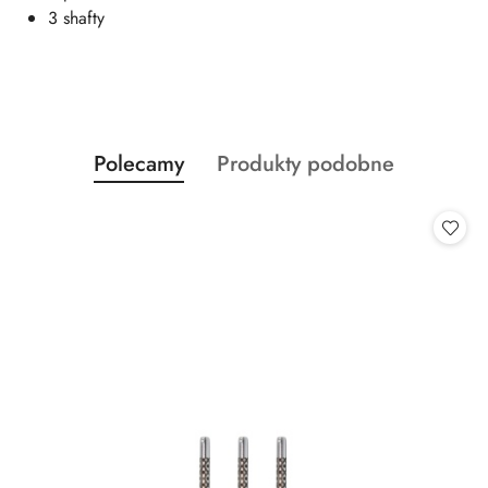
3 shafty
Produkty
Produkty
Polecamy
Produkty podobne
Pomiń karuzelę produktów
o
o
statusie:
statusie: