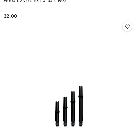
PIórka L-Style L1EZ standard N02
32.00
Cena: