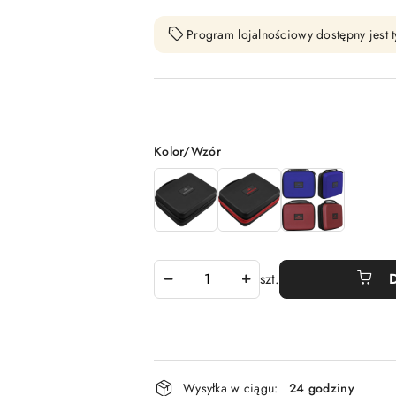
Program lojalnościowy dostępny jest t
Wariant
Kolor/Wzór
Ilość
szt.
Dostępność
Wysyłka w ciągu:
24 godziny