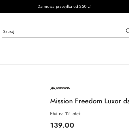
Darmowa przesyłka od 250 zł!
NAZWA
PRODUCENTA:
MISSION
Mission Freedom Luxor da
Etui na 12 lotek
cena:
139.00