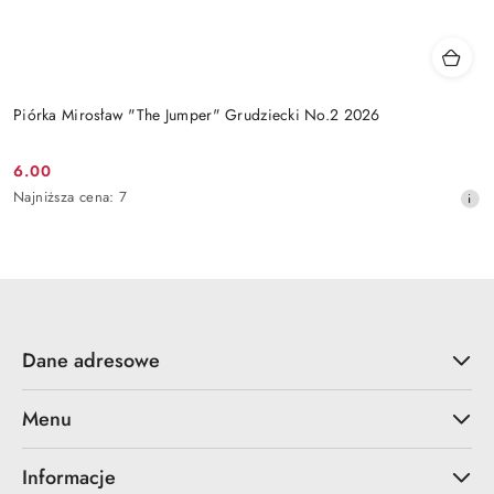
Piórka Mirosław "The Jumper" Grudziecki No.2 2026
6.00
Cena
Najniższa
Najniższa cena:
7
promocyjna:
cena
z
30
dni
przed
obniżką
Dane adresowe
Menu
Informacje