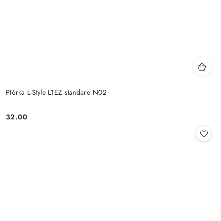
PIórka L-Style L1EZ standard N02
32.00
Cena: