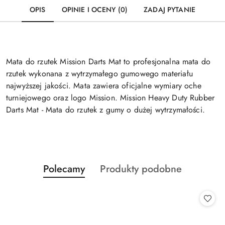
OPIS
OPINIE I OCENY (0)
ZADAJ PYTANIE
Mata do rzutek Mission Darts Mat to profesjonalna mata do
rzutek wykonana z wytrzymałego gumowego materiału
najwyższej jakości. Mata zawiera oficjalne wymiary oche
turniejowego oraz logo Mission. Mission Heavy Duty Rubber
Darts Mat - Mata do rzutek z gumy o dużej wytrzymałości.
Produkty
Produkty
Polecamy
Produkty podobne
Pomiń karuzelę produktów
o
o
statusie:
statusie: