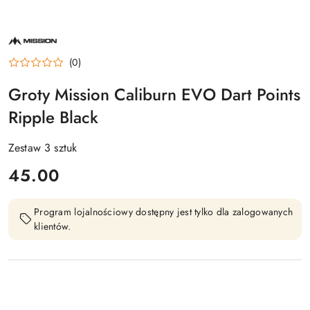
NAZWA
PRODUCENTA:
MISSION
(0)
Groty Mission Caliburn EVO Dart Points
Ripple Black
Zestaw 3 sztuk
cena:
45.00
Program lojalnościowy dostępny jest tylko dla zalogowanych
klientów.