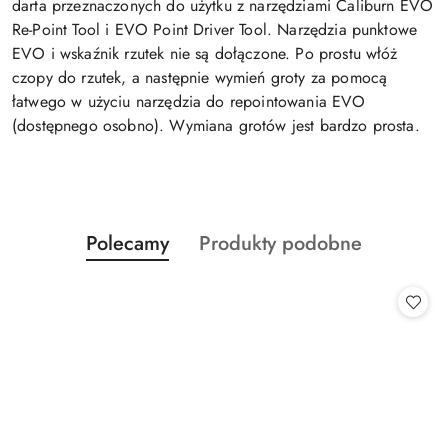
darta przeznaczonych do użytku z narzędziami Caliburn EVO
Re-Point Tool i EVO Point Driver Tool. Narzędzia punktowe
EVO i wskaźnik rzutek nie są dołączone. Po prostu włóż
czopy do rzutek, a następnie wymień groty za pomocą
łatwego w użyciu narzędzia do repointowania EVO
(dostępnego osobno). Wymiana grotów jest bardzo prosta.
Produkty
Produkty
Polecamy
Produkty podobne
Pomiń karuzelę produktów
o
o
statusie:
statusie: