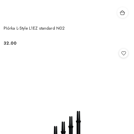
PIórka L-Style L1EZ standard N02
32.00
Cena: