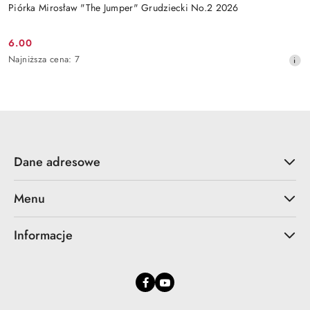
Piórka Mirosław "The Jumper" Grudziecki No.2 2026
6.00
Cena
Najniższa
Najniższa cena:
7
promocyjna:
cena
z
30
dni
przed
obniżką
Dane adresowe
Menu
Informacje