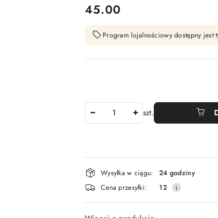
cena:
45.00
Program lojalnościowy dostępny jest t
Ilość
szt.
Dostępność
Wysyłka w ciągu:
24 godziny
i
Cena przesyłki:
12
dostawa