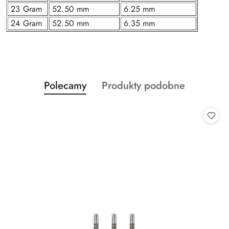
23 Gram
52.50 mm
6.25 mm
24 Gram
52.50 mm
6.35 mm
Produkty
Produkty
Polecamy
Produkty podobne
Pomiń karuzelę produktów
o
o
statusie:
statusie: