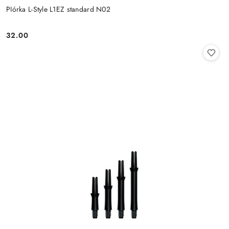
PIórka L-Style L1EZ standard N02
32.00
Cena: