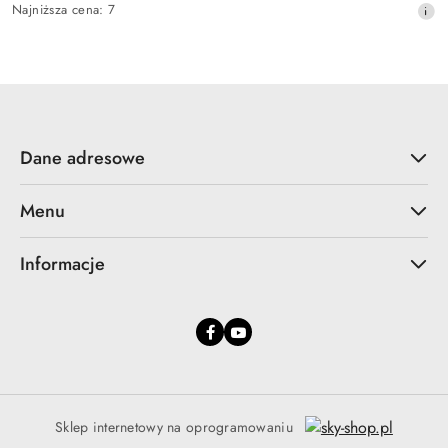
Najniższa
Najniższa cena:
7
promocyjna:
cena
z
30
dni
przed
obniżką
Dane adresowe
Menu
Informacje
Sklep internetowy na oprogramowaniu