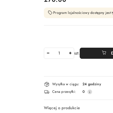
Program lojalnościowy dostępny jest t
Ilość
szt.
Dostępność
Wysyłka w ciągu:
24 godziny
i
Cena przesyłki:
0
dostawa
Więcej o produkcie