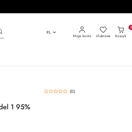
PL
Moje konto
Ulubione
Koszyk
(0)
odel 1 95%