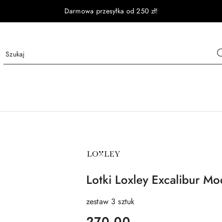
Darmowa przesyłka od 250 zł!
NAZWA
PRODUCENTA:
LOXLEY
Lotki Loxley Excalibur M
zestaw 3 sztuk
cena:
270.00