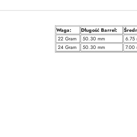
Waga:
Długość Barrel:
Średn
22 Gram
50.30 mm
6.75
24 Gram
50.30 mm
7.00
Pomiń karuzelę produktów