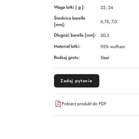
Waga lotki [ g ]:
22, 24
Średnica barella
6,75, 7,0
[mm]:
Długość barella [mm]:
50,3
Materiał lotki:
95% wolfram
Rodzaj grotu:
Steel
Zadaj pytanie
Pobierz produkt do PDF