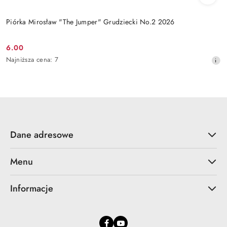
Piórka Mirosław "The Jumper" Grudziecki No.2 2026
6.00
Cena
Najniższa
Najniższa cena:
7
promocyjna:
cena
z
30
dni
przed
obniżką
Dane adresowe
Menu
Informacje