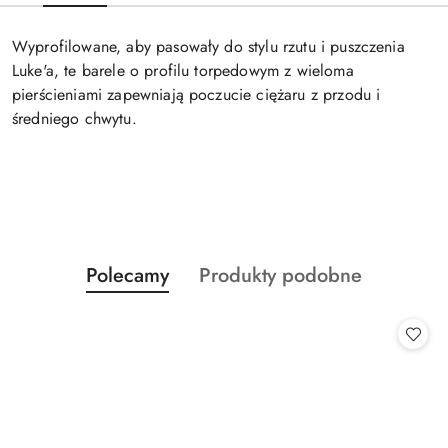
Wyprofilowane, aby pasowały do stylu rzutu i puszczenia
Luke'a, te barele o profilu torpedowym z wieloma
pierścieniami zapewniają poczucie ciężaru z przodu i
średniego chwytu.
Produkty
Produkty
Polecamy
Produkty podobne
Pomiń karuzelę produktów
o
o
statusie:
statusie: