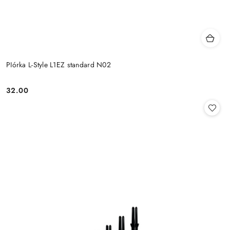
PIórka L-Style L1EZ standard N02
32.00
Cena: