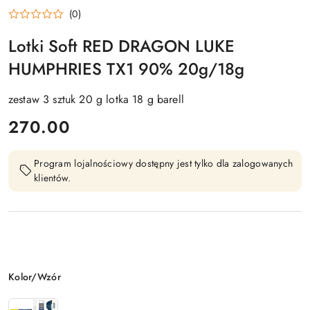
RED
(0)
DRAGON
Lotki Soft RED DRAGON LUKE
HUMPHRIES TX1 90% 20g/18g
zestaw 3 sztuk 20 g lotka 18 g barell
cena:
270.00
Program lojalnościowy dostępny jest tylko dla zalogowanych
klientów.
Wariant
Kolor/Wzór