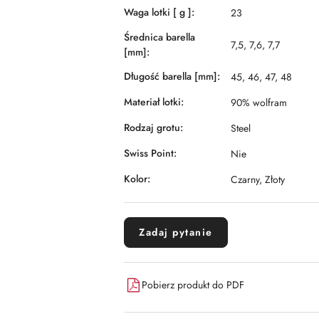
Waga lotki [ g ]:
23
Średnica barella
7,5, 7,6, 7,7
[mm]:
Długość barella [mm]:
45, 46, 47, 48
Materiał lotki:
90% wolfram
Rodzaj grotu:
Steel
Swiss Point:
Nie
Kolor:
Czarny, Złoty
Zadaj pytanie
Pobierz produkt do PDF