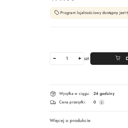
Program lojalnościowy dostępny jest t
Ilość
szt.
Dostępność
Wysyłka w ciągu:
24 godziny
i
Cena przesyłki:
0
dostawa
Więcej o produkcie