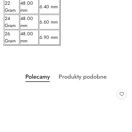
22
48.00
6.40 mm
Gram
mm
24
48.00
6.60 mm
Gram
mm
26
48.00
6.90 mm
Gram
mm
Produkty
Produkty
Polecamy
Produkty podobne
Pomiń karuzelę produktów
o
o
statusie:
statusie: