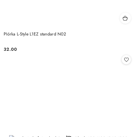
PIórka L-Style L1EZ standard N02
32.00
Cena: