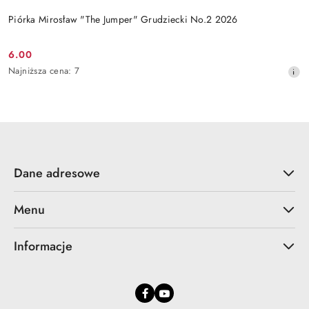
Piórka Mirosław "The Jumper" Grudziecki No.2 2026
6.00
Cena
Najniższa
Najniższa cena:
7
promocyjna:
cena
z
30
dni
przed
obniżką
Dane adresowe
Menu
Informacje