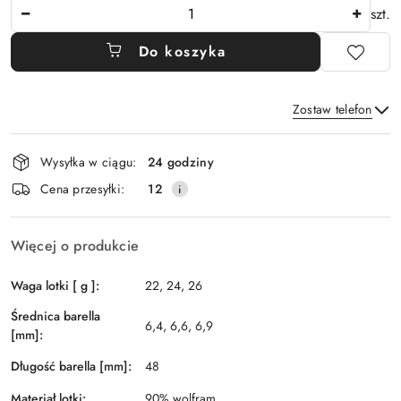
Ilość
szt.
Do koszyka
Zostaw telefon
Dostępność
Wysyłka w ciągu:
24 godziny
i
Wyślij
Cena przesyłki:
12
dostawa
Więcej o produkcie
Waga lotki [ g ]:
22, 24, 26
Średnica barella
6,4, 6,6, 6,9
[mm]:
Długość barella [mm]:
48
Materiał lotki:
90% wolfram