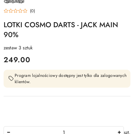
PRODUCENTA:
COSMO
(0)
LOTKI COSMO DARTS - JACK MAIN
90%
zestaw 3 sztuk
cena:
249.00
Program lojalnościowy dostępny jest tylko dla zalogowanych
klientów.
Ilość
szt.