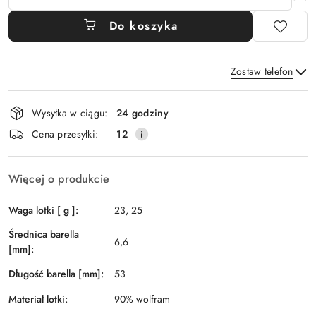
Do koszyka
Zostaw telefon
Dostępność
Wysyłka w ciągu:
24 godziny
i
Wyślij
Cena przesyłki:
12
dostawa
Więcej o produkcie
Waga lotki [ g ]:
23, 25
Średnica barella
6,6
[mm]:
Długość barella [mm]:
53
Materiał lotki:
90% wolfram