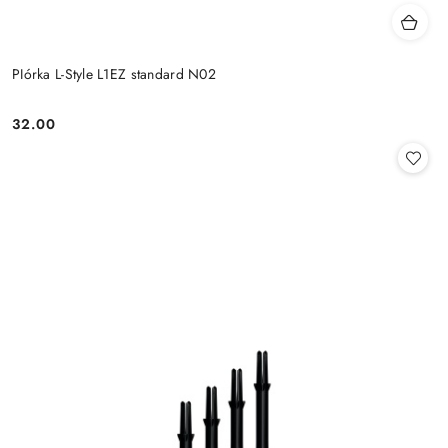
PIórka L-Style L1EZ standard N02
32.00
Cena: