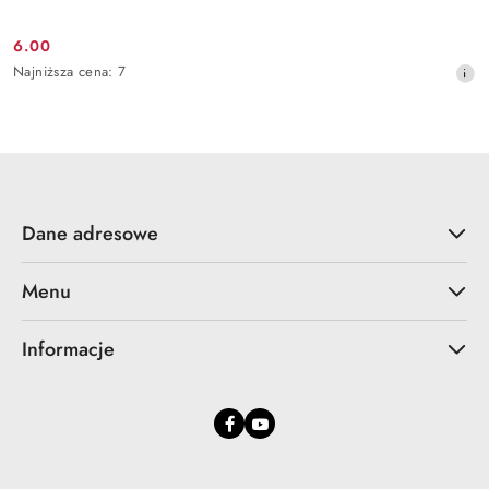
6.00
Cena
Najniższa
Najniższa cena:
7
promocyjna:
cena
z
30
dni
przed
obniżką
Dane adresowe
Menu
Informacje