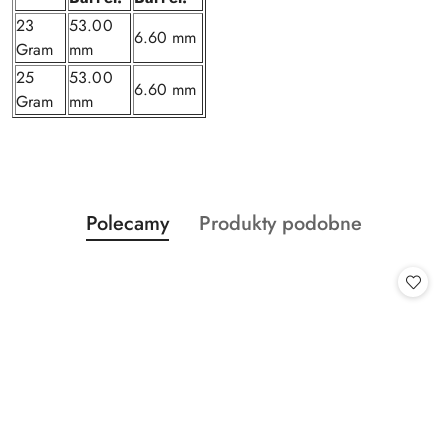
23
53.00
6.60 mm
Gram
mm
25
53.00
6.60 mm
Gram
mm
Produkty
Produkty
Polecamy
Produkty podobne
Pomiń karuzelę produktów
o
o
statusie:
statusie: