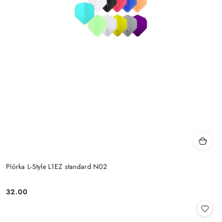
PIórka L-Style L1EZ standard N02
32.00
Cena: