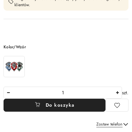
klientów.
Wariant
Kolor/Wzór
Ilość
szt.
Do koszyka
Zostaw telefon