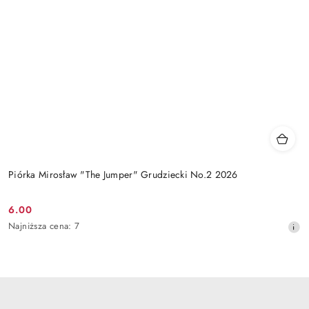
Piórka Mirosław "The Jumper" Grudziecki No.2 2026
6.00
Cena
Najniższa
Najniższa cena:
7
promocyjna:
cena
z
30
dni
przed
obniżką