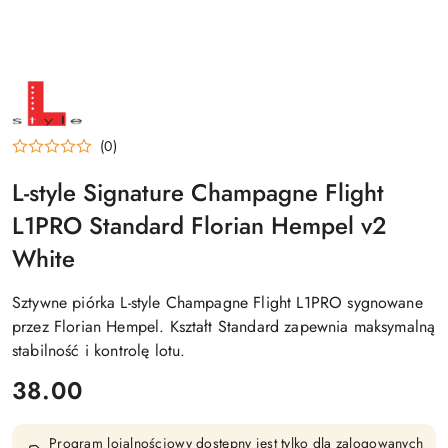
NAZWA
PRODUCENTA:
L-
STYLE
(0)
L-style Signature Champagne Flight
L1PRO Standard Florian Hempel v2
White
Sztywne piórka L-style Champagne Flight L1PRO sygnowane
przez Florian Hempel. Kształt Standard zapewnia maksymalną
stabilność i kontrolę lotu.
cena:
38.00
Program lojalnościowy dostępny jest tylko dla zalogowanych