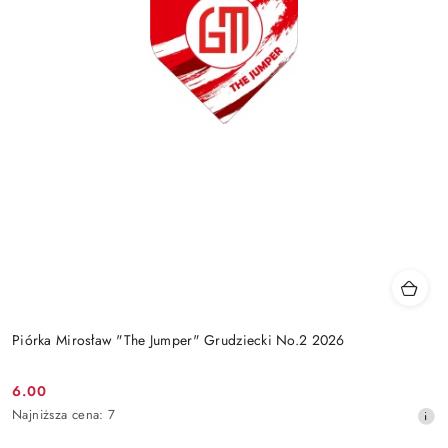
Piórka Mirosław "The Jumper" Grudziecki No.2 2026
6.00
Cena
Najniższa
Najniższa cena:
7
promocyjna:
cena