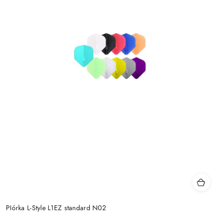
PIórka L-Style L1EZ standard N02