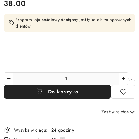
cena:
38.00
Program lojalnościowy dostępny jest tylko dla zalogowanych
klientów.
Ilość
szt.
Do koszyka
Zostaw telefon
Dostępność
Wysyłka w ciągu:
24 godziny
i