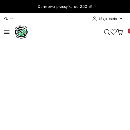
Przejdź do treści głównej
Przejdź do wyszukiwarki
Przejdź do moje konto
Przejdź do menu głównego
Przejdź do opisu produktu
Przejdź do stopki
Darmowa przesyłka od 250 zł!
PL
Moje konto