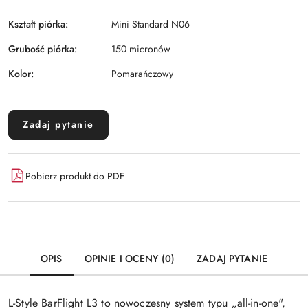
Kształt piórka:
Mini Standard N06
Grubość piórka:
150 micronów
Kolor:
Pomarańczowy
Zadaj pytanie
Pobierz produkt do PDF
OPIS
OPINIE I OCENY (0)
ZADAJ PYTANIE
L-Style BarFlight L3 to nowoczesny system typu „all-in-one",