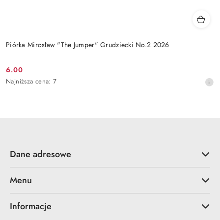
Piórka Mirosław "The Jumper" Grudziecki No.2 2026
6.00
Cena
Najniższa
Najniższa cena:
7
promocyjna:
cena
z
30
dni
przed
obniżką
Dane adresowe
Menu
Informacje