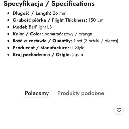
Specyfikacja / Specifications
Długość / Length:
26 mm
Grubość piórka / Flight Thickness:
150 μm
Model:
BarFlight L3
Kolor / Color:
pomarańczowy / orange
Ilość w zestawie / Quantity:
1 set (3 sztuki / pieces)
Producent / Manufacturer:
L-Style
Kraj pochodzenia / Origin:
Japan
Produkty
Produkty
Polecamy
Produkty podobne
Pomiń karuzelę produktów
o
o
statusie:
statusie: