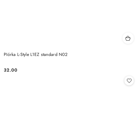
PIórka L-Style L1EZ standard N02
32.00
Cena: