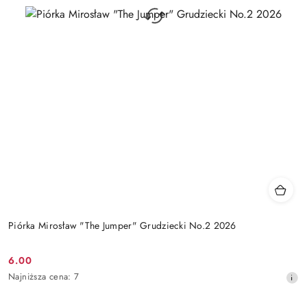
Piórka Mirosław "The Jumper" Grudziecki No.2 2026
6.00
Cena
Najniższa
Najniższa cena:
7
promocyjna:
cena
z