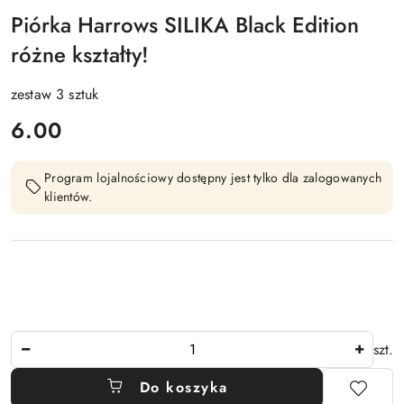
Piórka Harrows SILIKA Black Edition
różne kształty!
zestaw 3 sztuk
cena:
6.00
Program lojalnościowy dostępny jest tylko dla zalogowanych
klientów.
Ilość
szt.
Do koszyka