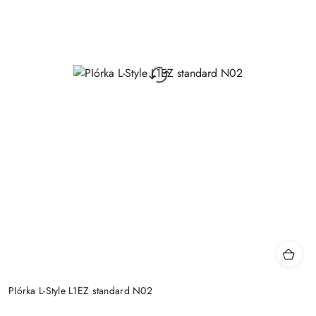
PIórka L-Style L1EZ standard N02