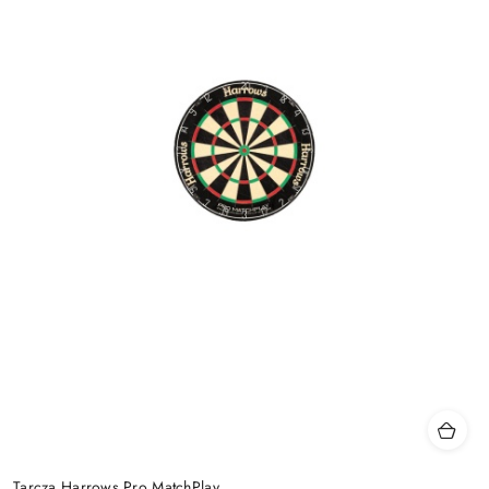
Tarcza Harrows Pro MatchPlay