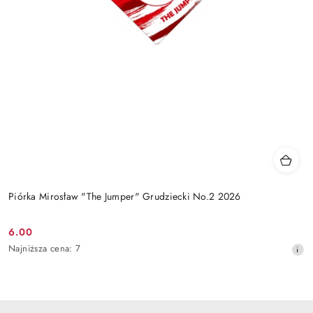
Piórka Mirosław "The Jumper" Grudziecki No.2 2026
6.00
Cena
Najniższa
Najniższa cena:
7
promocyjna:
cena
z
30
dni
przed