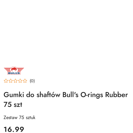
NAZWA
PRODUCENTA:
BULL'S
NL
(0)
Gumki do shaftów Bull's O-rings Rubber
75 szt
Zestaw 75 sztuk
cena:
16.99