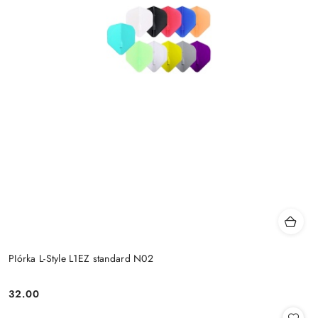
PIórka L-Style L1EZ standard N02
32.00
Cena: