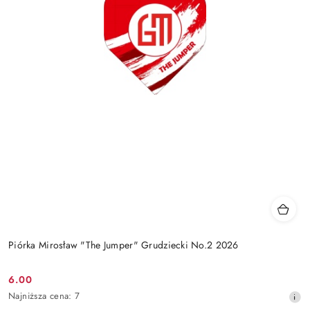
Piórka Mirosław "The Jumper" Grudziecki No.2 2026
6.00
Cena
Najniższa
Najniższa cena:
7
promocyjna:
cena