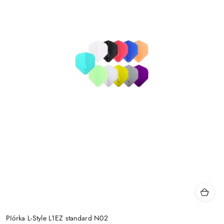
PIórka L-Style L1EZ standard N02