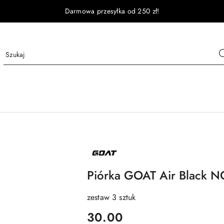
Darmowa przesyłka od 250 zł!
NAZWA
PRODUCENTA:
GOAT
Piórka GOAT Air Black 
zestaw 3 sztuk
cena:
30.00