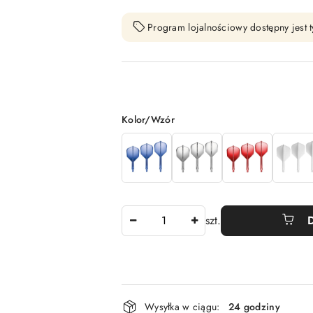
Program lojalnościowy dostępny jest t
Wariant
Kolor/Wzór
Ilość
szt.
Dostępność
Wysyłka w ciągu:
24 godziny