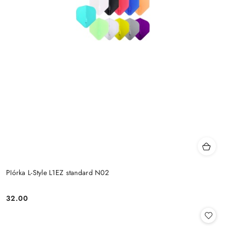
PIórka L-Style L1EZ standard N02
32.00
Cena: