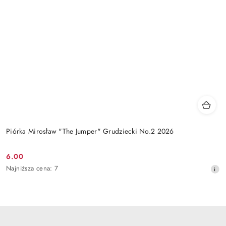
Piórka Mirosław "The Jumper" Grudziecki No.2 2026
6.00
Cena
Najniższa
Najniższa cena:
7
promocyjna:
cena
z
30
dni
przed
obniżką