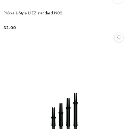
PIórka L-Style L1EZ standard N02
32.00
Cena: