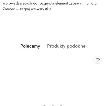
wprowadzających do rozgrywki element zabawy i humoru.
Zamów – zagraj we wszystkie!
Produkty
Produkty
Polecamy
Produkty podobne
Pomiń karuzelę produktów
o
o
statusie:
statusie: