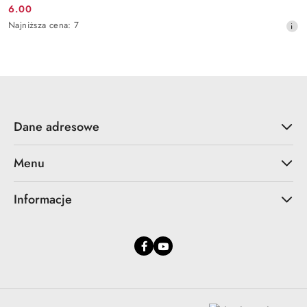
6.00
Cena
Najniższa
Najniższa cena:
7
promocyjna:
cena
z
30
dni
przed
obniżką
Dane adresowe
Menu
Informacje