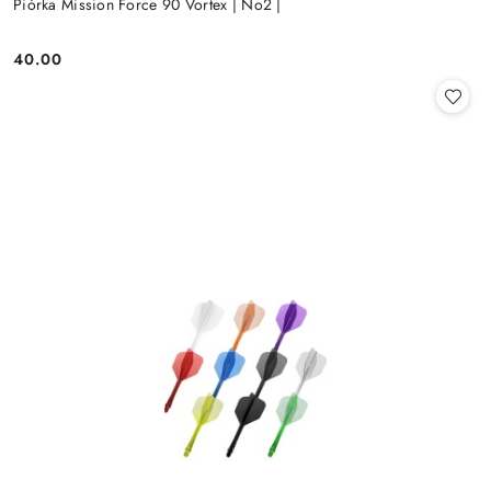
Piórka Mission Force 90 Vortex | No2 |
40.00
Cena: