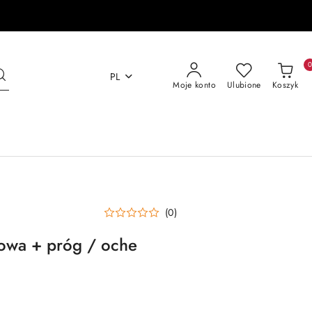
PL
Moje konto
Ulubione
Koszyk
(0)
mowa + próg / oche