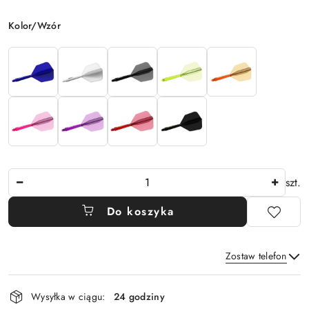
Wariant
Kolor/Wzór
Ilość
szt.
Do koszyka
Zostaw telefon
Dostępność
Wysyłka w ciągu:
24 godziny
i