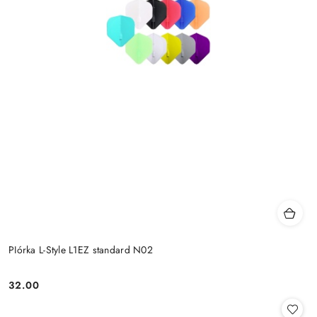
PIórka L-Style L1EZ standard N02
32.00
Cena: