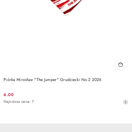
Piórka Mirosław "The Jumper" Grudziecki No.2 2026
6.00
Cena
Najniższa
Najniższa cena:
7
promocyjna:
cena
z
30
dni
przed