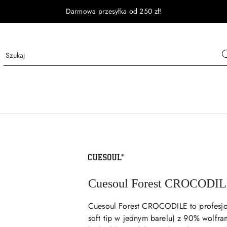
Darmowa przesyłka od 250 zł!
NAZWA
PRODUCENTA:
CUESOUL
Cuesoul Forest CROCODIL
Cuesoul Forest CROCODILE to profesjon
soft tip w jednym barelu) z 90% wolfr