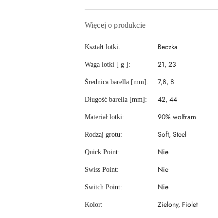
dostawa
Więcej o produkcie
Beczka
Kształt lotki:
21, 23
Waga lotki [ g ]:
7,8, 8
Średnica barella [mm]:
42, 44
Długość barella [mm]:
90% wolfram
Materiał lotki:
Soft, Steel
Rodzaj grotu:
Nie
Quick Point:
Nie
Swiss Point:
Nie
Switch Point:
Zielony, Fiolet
Kolor: