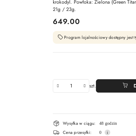
krokodyl. Powłoka: Zielona (Green Tit
21g / 23g.
cena:
649.00
Program lojalnościowy dostępny jest t
Ilość
szt.
Dostępność
Wysyłka w ciągu:
48 godzin
i
Cena przesyłki:
0