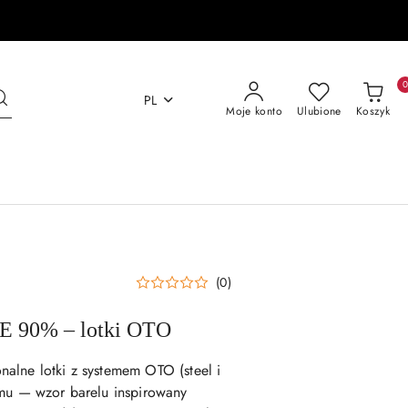
PL
Moje konto
Ulubione
Koszyk
(0)
E 90% – lotki OTO
alne lotki z systemem OTO (steel i
amu — wzor barelu inspirowany